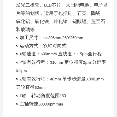
发光二极管、
芯片、太阳能电池、电子基
ED
L
片等的划切，适用于包括硅、石英、陶瓷、
氧化铝、氧化铁、砷化镓、铌酸锂、蓝宝石
和玻璃等
v
加工尺寸：
≤φ
305
mm
/260
*
260
mm
v
运动方式：双轴对向式
v
轴速度：
直线度：
μ
全行程
00
mm
/s
.5
X
6
1
m
v
轴有效行程：
定位精度
μ
分辨率
10
mm
Y
3
2
m
μ
.1
0
m
v
轴有效行程：
单步步进量
0
mm
.0001
mm
Z
4
0
刀轮直径
0
mm
6
v
轴：转动角度范围
80
T
3
v
主轴转速
6
0000
rpm
/min