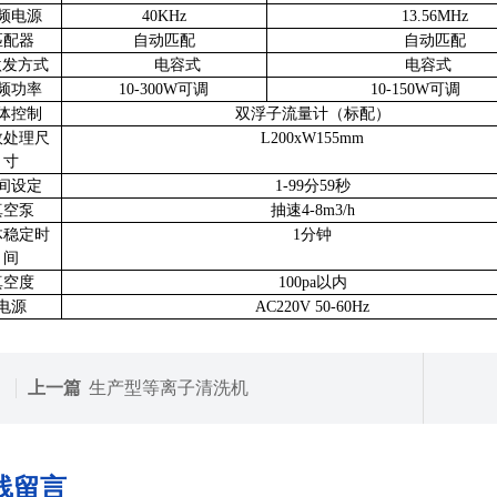
频电源
40KHz
13.56MHz
匹配器
自动匹配
自动匹配
激发方式
电容式
电容式
频功率
10-300W可调
10-150W可调
体控制
双浮子流量计（标配）
效处理尺
L
200
xW
155mm
寸
间设定
1-99分59秒
真空泵
抽速
4-
8m3/h
体稳定时
1分钟
间
真空度
100pa以内
电
源
AC220V 50-60Hz
上一篇
生产型等离子清洗机
线留言