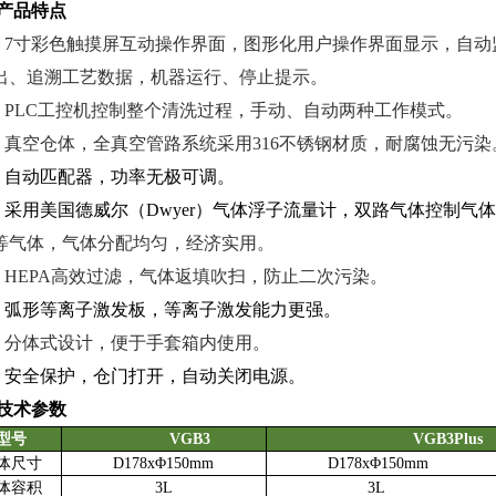
产品特点
u
7寸彩色触摸屏互动操作界面，图形化用户操作界面显示，自动
出、追溯工艺数据，机器运行、停止提示
。
u
PLC工控机控制整个清洗过程，
手动、自动两种工作模式。
u
真空仓体，
全真空管路系统采用
316不锈钢材质，耐腐蚀无污染
u
自动匹配
器，功率无极可调。
u
采用
美国德威尔（
Dwyer）气体浮子流量计
，
双路气体控制
气体
等气体，气体分配均匀，
经济实用
。
u
HEPA高效过滤，气体返填吹扫，防止二次污染。
u
弧形等离子
激发板
，等离子激发能力更强。
u
分体式设计，便于手套箱内使用。
u
安全保护，仓门打开，自动关闭电源。
技术参数
型号
VGB3
VGB3P
lus
体尺寸
D178x
Φ15
0
mm
D178x
Φ15
0
mm
体容积
3L
3L