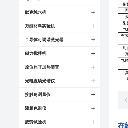
射
默克纯水机
射
万能材料实验机
气
有
半导体可调谐激光器
时
磁力搅拌机
气
原位焦耳加热装置
光电直读光谱仪
接触角测量仪
液相色谱仪
疲劳试验机
在