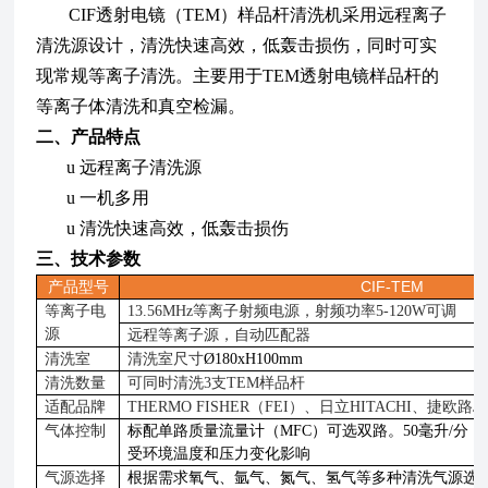
CIF透射电镜（TEM）样品杆清洗机采用
远程
离子
清洗源设计，清洗
快速高效
，
低轰击损伤，同时可实
现常规等离子清洗。主要用于
TEM透射电镜样品杆的
等离子体清洗和真空检漏。
二、产品特点
u
远程离子清洗源
u
一机多用
u
清洗快速高效，低轰击损伤
三、技术参数
CIF
TEM
产品型号
-
等离子电
13.56MHz等离子射频电源，射频功率5-1
2
0W可调
源
远程等离子源，自动匹配器
清洗室
清洗室尺寸
Ø
180
x
H100mm
清洗数量
可同时清洗
3支TEM样品杆
适配品牌
THERMO FISHER
（
FEI
）、日立
HITACHI、捷欧路JE
气体控制
标配单路质量流量计（
MFC）可选双路。
50毫升/分
，
受环境温度和压力变化影响
气源选择
根据需求氧气、氩气、氮气、氢气等多种清洗气源选