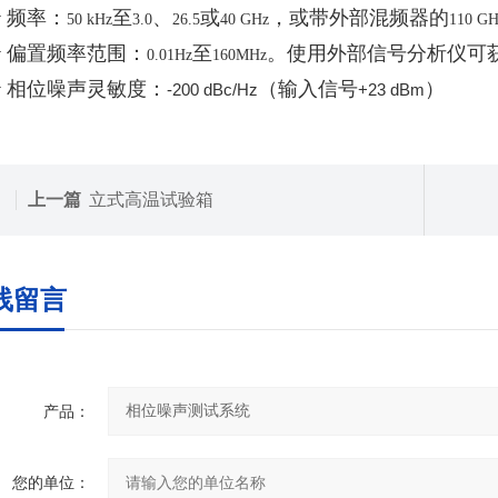
v
频率：
至
、
或
，或带外部混频器的
50 kHz
3.0
26.5
40 GHz
110 GH
v
偏置频率范围：
至
。使用外部信号分析仪可
0.01Hz
160MHz
v
相位噪声灵敏度：
（输入信号
）
-200 dBc/Hz
+23 dBm
上一篇
立式高温试验箱
线留言
产品：
您的单位：