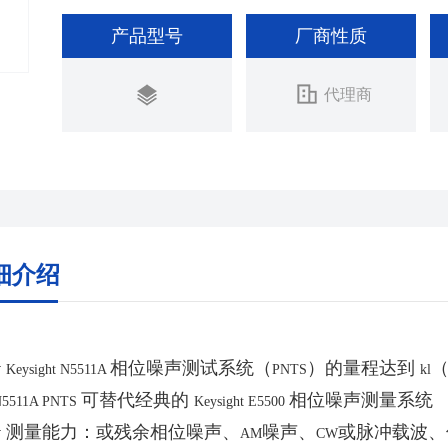
产品型号
厂商性质
代理商
细介绍
v
相位噪声测试系统（
）的量程达到
Keysight N5511A
PNTS
kl
可替代经典的
相位噪声测量系统
5511A PNTS
Keysight E5500
v
测量能力：或残余相位噪声、
噪声、
或脉冲载波、
AM
CW