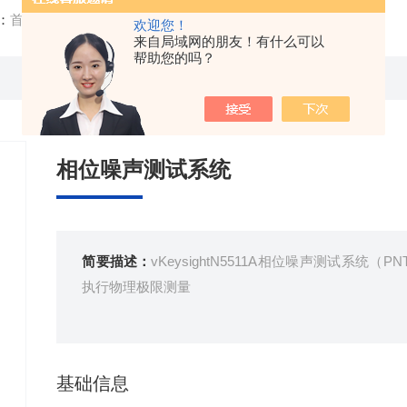
：
首页
/
产品中心
/ / / 相位噪声测试系统
欢迎您！
来自局域网的朋友！有什么可以
帮助您的吗？
相位噪声测试系统
简要描述：
vKeysightN5511A相位噪声测试系统（P
执行物理极限测量
基础信息