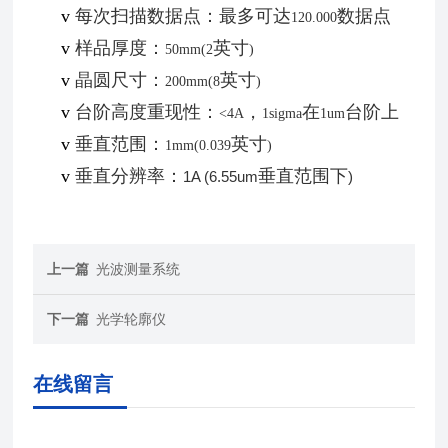
v
每次扫描数据点：最多可达
数据点
120.000
v
样品厚度：
英寸
50mm(2
)
v
晶圆尺寸：
英寸
200mm(8
)
v
台阶高度重现性：
，
在
台阶上
<4A
1sigma
1um
v
垂直范围：
英寸
1mm(0.039
)
v
垂直分辨率：
垂直范围下
1A (6.55um
)
上一篇
光波测量系统
下一篇
光学轮廓仪
在线留言