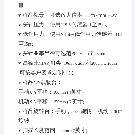
量
v
样品视景：可选放大倍率，
1 to 4mm FOV
v
探针压力：使用
传感器
至
LIS 3
1
15mg
v
低作用力：使用
低作用力传感器
N-Lite+
: 0.03
至
15mg
v
探针曲率半径可选范围
至
: 50nm
25 um
v
高径比
针尖
和
(HAR)
: 10um x 2um
200um x 20um
可按客户要求定制针尖
v
样品
载物台：
X/Y
手动
平移：
英寸）
X-Y
100mm (4
机动
平移：
英寸
X-Y
150mm (6
)
v
样品旋转台：手动，
旋转 机动，
360°
360°
旋转
v
扫描长度范围：
英寸
55mm(2
)