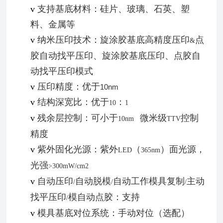
v
支持基底材料：硅片、玻璃、石英、塑
料、金属等
v
纳米压印技术：旋涂胶基底高精度压印
点
&
胶自动找平压印、旋涂胶基底压印、点胶自
动找平压印模式
v
压印精度：优于
10nm
v
结构深宽比：优于
：
10
1
v
残余层控制：可小于
微米级
控制
10nm
TTV
精度
v
紫外固化光源：紫外
（
）面光源，
LED
365nm
光强
>300mW/cm2
v
自动压印
自动脱模
自动工作模具复制
主动
/
/
/
找平压印
模自动点胶：支持
/
v
模具基底对位系统：
手动对位（选配）