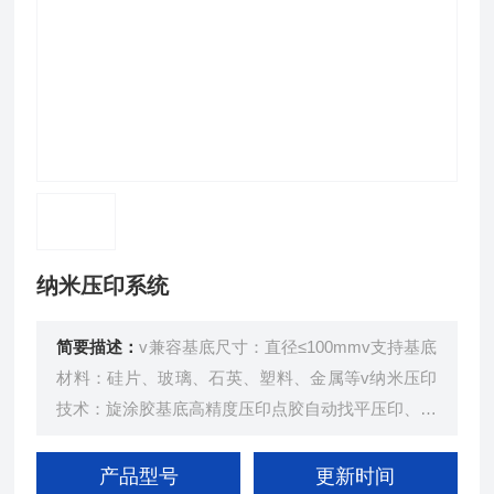
纳米压印系统
简要描述：
v兼容基底尺寸：直径≤100mmv支持基底
材料：硅片、玻璃、石英、塑料、金属等v纳米压印
技术：旋涂胶基底高精度压印点胶自动找平压印、旋
涂胶基底压印、点胶自动找平压印模式v压印精度：
优于10nmv结构深宽比：优于10：1v残余层控制：
产品型号
更新时间