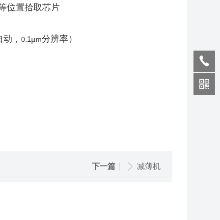
等位置拾取芯片
自动，
μ
分辨率）
.1
0
m
下一篇
减薄机