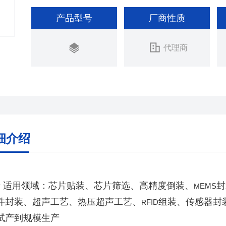
产品型号
厂商性质
代理商
细介绍
v
适用领域：芯片贴装、芯片筛选、高精度倒装、
封
EMS
M
件封装、超声工艺、热压超声工艺、
组装、传感器封
FID
R
试产到规模生产