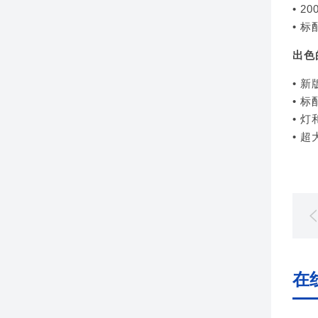
• 
• 
出色
• 新
• 
• 
• 
在