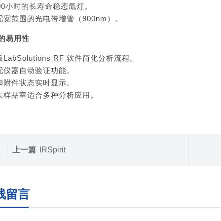
2000小时的长寿命稳态氙灯。
标配宽范围的光电倍增管（900nm）。
的易用性
版LabSolutions RF 软件简化分析流程。
标配仪器自动验证功能。
灯和附件状态实时显示。
超大样品室适合多种分析应用。
上一篇
IRSpirit
线留言