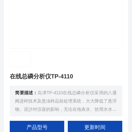
在线总磷分析仪TP-4110
简要描述：
岛津TP-4110在线总磷分析仪采用的八通
阀进样技术及悬浊样品前处理系统，大大降低了悬浮
物、泥沙对仪器的影响，无论在地表水、饮用水水源
地的水质监测，还是在重点污染源、化工、钢铁等其
它行业的水质监测上，都有着优异的表现
产品型号
更新时间