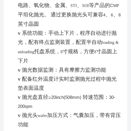
电路、氧化物、金属、
、
等产品的
C
STI
SOI
MP
平坦化抛光
。
通过更换抛光头可兼容
、
、
4
6
8
英寸晶圆
v
系统功能：手动上下片，程序自动进行抛
光，配有终点监测装置，配置半自动
loading &
托盘系统，
寸规格，方便
寸晶圆上
unloading
8
8
下片
v
抛光数据监测：具有摩擦力监测功能
v
配备红外温度计实时监测抛光过程中抛光
垫表面温度
v
抛光盘直径
≥
转速范围：
20inch(508mm)
30-
200rpm
v
抛光头
加压方式：气囊加压，带有背压
wafer
功能