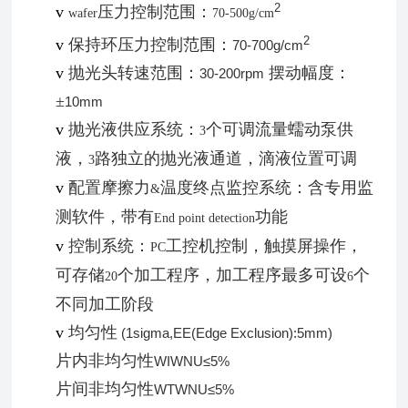
2
v
压力控制范围：
wafer
70-500g/cm
2
v
保持环压力控制范围：
70-700g/cm
v
抛光头转速范围：
摆动幅度：
30-200rpm
±
10mm
v
抛光液供应系统：
个可调流量蠕动泵供
3
液，
路独立的抛光液通道，滴液位置可调
3
v
配置摩擦力
温度终点监控系统：含专用监
&
测软件，带有
功能
End point detection
v
控制系统：
工控机控制，触摸屏操作，
PC
可存储
个加工程序
，加工程序最多可设
个
20
6
不同加工阶段
v
均匀性
(1sigma,EE(Edge Exclusion):5mm)
片内非均匀性
WIWNU≤5%
片间非均匀性
WTWNU≤5%