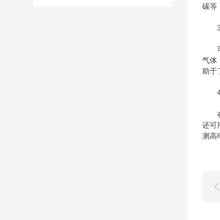
碳等
3、
可用
气体
助于
4、
在催
还可
测高