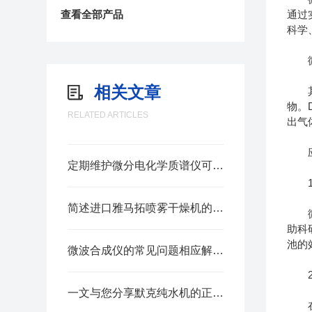
查看全部产品
通过
科学
微分
相关文章
其核
物。
RELATED ARTICLES
出气
应
定期维护微分电化学质谱仪可为科研和工业应用提供可靠支持
1、
简述进口雅马拓喷雾干燥机的正确操作步骤
微分
助科
池的
微波合成仪的常见问题相应解决方法分享
2、
一文与您分享默克纯水机的正确使用步骤
在锂